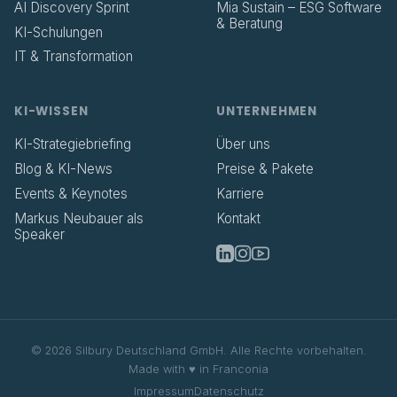
AI Discovery Sprint
Mia Sustain – ESG Software
& Beratung
KI-Schulungen
IT & Transformation
KI-WISSEN
UNTERNEHMEN
KI-Strategiebriefing
Über uns
Blog & KI-News
Preise & Pakete
Events & Keynotes
Karriere
Markus Neubauer als
Kontakt
Speaker
©
2026
Silbury Deutschland GmbH.
Alle Rechte vorbehalten.
Made with ♥ in Franconia
Impressum
Datenschutz