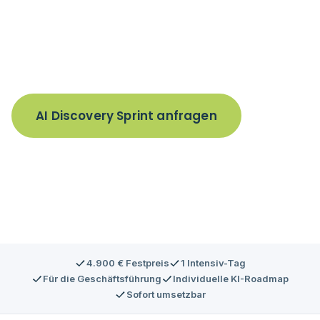
Wissen und die Klarheit, um KI sofort und wirkungsvoll
im gesamten Unternehmen einzusetzen — mit einer
individuellen Roadmap und klaren Prioritäten.
AI Discovery Sprint anfragen
Ablauf ansehen
4.900 € Festpreis
1 Intensiv-Tag
Für die Geschäftsführung
Individuelle KI-Roadmap
Sofort umsetzbar