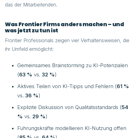
das der Mitarbeitenden.
Was Frontier Firms anders machen – und
was jetzt zu tun ist
Frontier Professionals zeigen vier Verhaltensweisen, die
ihr Umfeld ermöglicht:
Gemeinsames Brainstorming zu KI-Potenzialen
(
63 %
vs.
32 %
)
Aktives Teilen von KI-Tipps und Fehlern (
61 %
vs.
36 %
)
Explizite Diskussion von Qualitätsstandards (
54
%
vs.
29 %
)
Führungskräfte modellieren KI-Nutzung offen
(
85 %
vs.
64 %
)